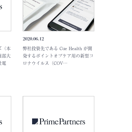
2020.06.12
ズ（本
弊社投資先である Cue Health が開
堀部大
発するポイントオブケア用の新型コ
社電
ロナウイルス（COV…