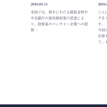
2016.04.11
2016.
米国では、数年にわたる超低金利や
こん
中央銀行の量的緩和策の恩恵によ
グを
り、投資家のベンチャー企業への投
す。
資…
今回
出資を
て、