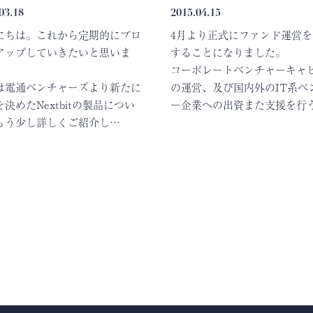
03.18
2015.04.15
にちは。これから定期的にブロ
4月より正式にファンド運営を
アップしていきたいと思いま
することになりました。
コーポレートベンチャーキャ
は電通ベンチャーズより新たに
の運営、及び国内外のIT系ベ
決めたNextbitの製品につい
ー企業への出資また支援を行
もう少し詳しくご紹介し…