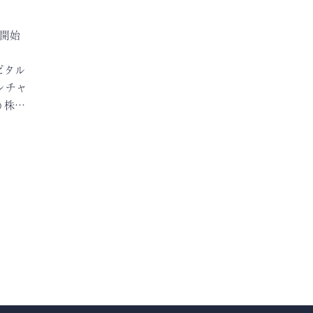
開始
ピタル
ンチャ
う株…