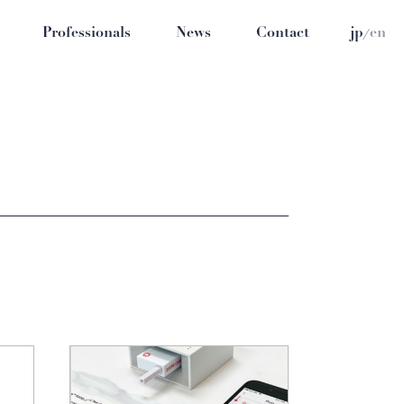
/
Professionals
News
Contact
jp
en