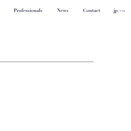
/
Professionals
News
Contact
jp
en