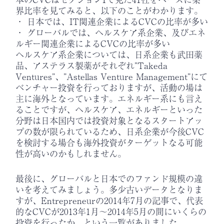
界比率を見てみると、以下のことがわかります。
・ 日本では、IT関連企業によるCVCの比率が多い
・ グローバルでは、ヘルスケア系企業、及びエネ
ルギー関連企業によるCVCの比率が多い
ヘルスケア系企業については、日系企業も武田薬
品、アステラス製薬がそれぞれ”Takeda
Ventures”、”Astellas Venture Management”にて
ベンチャー投資を行っておりますが、活動の場は
主に海外となっています。エネルギー系にも言え
ることですが、ヘルスケア、エネルギーといった
分野は日本国内では投資対象となるスタートアッ
プの数が限られているため、日系企業が今後CVC
を検討する場合も海外投資がターゲットなる可能
性が高いのかもしれません。
最後に、グローバルと日本でのファンド規模の違
いを考えてみましょう。多少古いデータとなりま
すが、Entrepreneurの2014年7月の記事で、代表
的なCVCが2013年1月～2014年5月の間にいくらの
投資を行ったか、という一覧がありました。