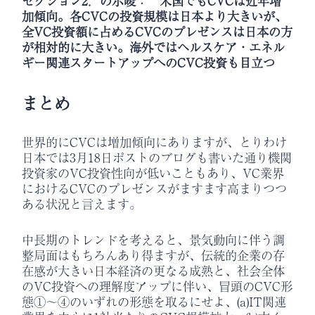
セクション2．の示唆： 米国でもCVCは近年増
加傾向。各CVCの投資規模は日本より大きいが、
全VC投資額に占めるCVCのプレゼンスは日本の方
が相対的に大きい。海外ではヘルスケア・エネル
ギー関連スタートアップへのCVC投資も目立つ
まとめ
世界的にCVCは増加傾向にありますが、とりわけ
日本では3月18日ポストのブログも書いた通り機関
投資家のVC投資性向が低いこともあり、VC業界
におけるCVCのプレゼンスがますます高まりつつ
ある状況と言えます。
中長期のトレンドを考えると、景気動向に伴う調
整局面はもちろんあり得ますが、伝統的企業の存
在感が大きい日本経済の更なる成熟と、社会全体
のVC投資への理解度アップに伴い、冒頭のCVC形
態①～④のいずれの形態を取るにせよ、(a)IT関連