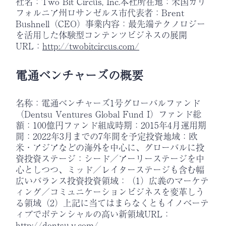
社名：Two Bit Circus, Inc.本社所在地：米国カリ
フォルニア州ロサンゼルス市代表者：Brent
Bushnell（CEO）事業内容：最先端テクノロジー
を活用した体験型コンテンツビジネスの展開
URL：
http://twobitcircus.com/
電通ベンチャーズの概要
名称：電通ベンチャーズ1号グローバルファンド
（Dentsu Ventures Global Fund I）ファンド総
額：100億円ファンド組成時期：2015年4月運用期
間：2022年3月までの7年間を予定投資地域：欧
米・アジアなどの海外を中心に、グローバルに投
資投資ステージ：シード／アーリーステージを中
心としつつ、ミッド／レイターステージも含む幅
広いバランス投資投資領域：（1）広義のマーケテ
ィング／コミュニケーションビジネスを変革しう
る領域（2）上記に当てはまらなくともイノベーテ
ィブでポテンシャルの高い新領域URL：
http://dentsu-v.com/