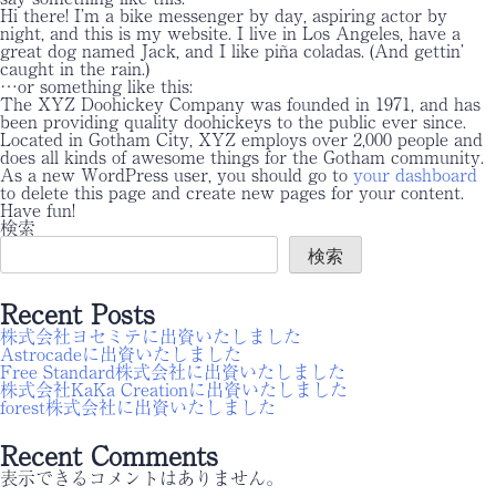
Hi there! I’m a bike messenger by day, aspiring actor by
night, and this is my website. I live in Los Angeles, have a
great dog named Jack, and I like piña coladas. (And gettin’
caught in the rain.)
…or something like this:
The XYZ Doohickey Company was founded in 1971, and has
been providing quality doohickeys to the public ever since.
Located in Gotham City, XYZ employs over 2,000 people and
does all kinds of awesome things for the Gotham community.
As a new WordPress user, you should go to
your dashboard
to delete this page and create new pages for your content.
Have fun!
検索
検索
Recent Posts
株式会社ヨセミテに出資いたしました
Astrocadeに出資いたしました
Free Standard株式会社に出資いたしました
株式会社KaKa Creationに出資いたしました
forest株式会社に出資いたしました
Recent Comments
表示できるコメントはありません。